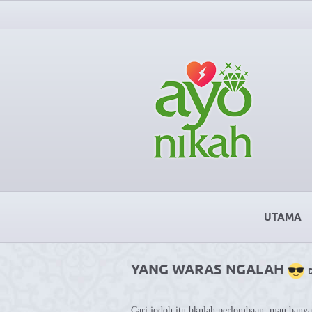
UTAMA
YANG WARAS NGALAH
Cari jodoh itu bknlah perlombaan, mau banya