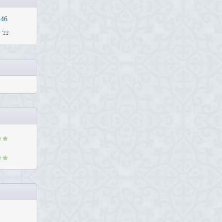
i46
 '22