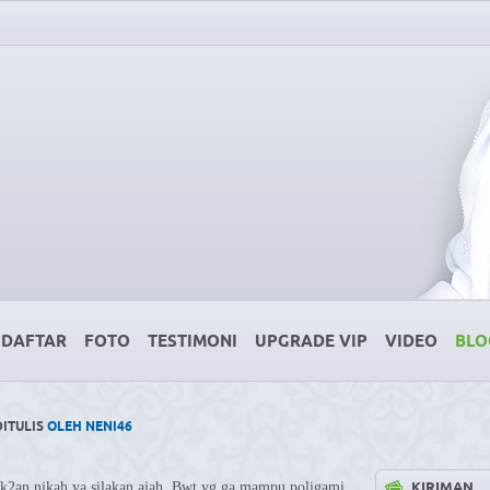
DAFTAR
FOTO
TESTIMONI
UPGRADE VIP
VIDEO
BLO
DITULIS
OLEH NENI46
KIRIMAN
k2an nikah ya silakan ajah. Bwt yg ga mampu poligami,