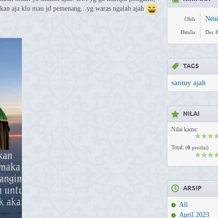
lakan aja klo mau jd pemenang...yg waras ngalah ajah
Nen
Oleh
Ditulis
Dec 8
TAGS
santuy ajah
NILAI
Nilai kamu:
Total:
(
0
penilai)
ARSIP
All
April 2023