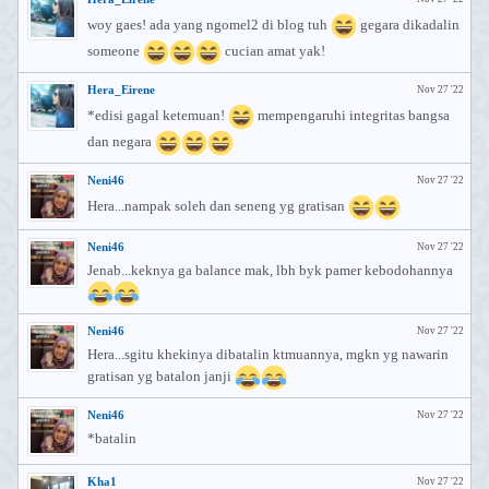
woy gaes! ada yang ngomel2 di blog tuh
gegara dikadalin
someone
cucian amat yak!
Hera_Eirene
Nov 27 '22
*edisi gagal ketemuan!
mempengaruhi integritas bangsa
dan negara
Neni46
Nov 27 '22
Hera...nampak soleh dan seneng yg gratisan
Neni46
Nov 27 '22
Jenab...keknya ga balance mak, lbh byk pamer kebodohannya
Neni46
Nov 27 '22
Hera...sgitu khekinya dibatalin ktmuannya, mgkn yg nawarin
gratisan yg batalon janji
Neni46
Nov 27 '22
*batalin
Kha1
Nov 27 '22