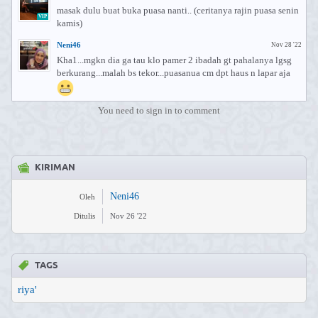
masak dulu buat buka puasa nanti.. (ceritanya rajin puasa senin
VIP
kamis)
Neni46
Nov 28 '22
Kha1...mgkn dia ga tau klo pamer 2 ibadah gt pahalanya lgsg
berkurang...malah bs tekor...puasanua cm dpt haus n lapar aja
You need to sign in to comment
KIRIMAN
Neni46
Oleh
Ditulis
Nov 26 '22
TAGS
riya'