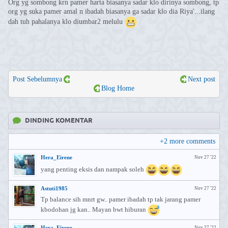
Org yg sombong krn pamer harta biasanya sadar klo dirinya sombong, tp
org yg suka pamer amal n ibadah biasanya ga sadar klo dia Riya'...ilang
dah tuh pahalanya klo diumbar2 melulu
Post Sebelumnya
Next post
Blog Home
DINDING KOMENTAR
+
2
more comments
Hera_Eirene
Nov 27 '22
yang penting eksis dan nampak soleh
Astuti1985
Nov 27 '22
Tp balance sih mnrt gw.. pamer ibadah tp tak jarang pamer
kbodohan jg kan.. Mayan bwt hiburan
Hera_Eirene
Nov 27 '22