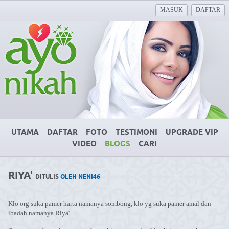
MASUK
DAFTAR
UTAMA
DAFTAR
FOTO
TESTIMONI
UPGRADE VIP
VIDEO
BLOGS
CARI
RIYA'
DITULIS
OLEH NENI46
Klo org suka pamer harta namanya sombong, klo yg suka pamer amal dan
ibadah namanya Riya'