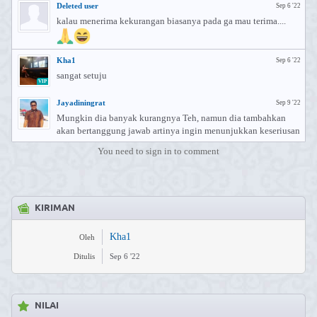
Deleted user
Sep 6 '22
kalau menerima kekurangan biasanya pada ga mau terima....
Kha1
Sep 6 '22
sangat setuju
VIP
Jayadiningrat
Sep 9 '22
Mungkin dia banyak kurangnya Teh, namun dia tambahkan
akan bertanggung jawab artinya ingin menunjukkan keseriusan
You need to sign in to comment
KIRIMAN
Kha1
Oleh
Ditulis
Sep 6 '22
NILAI