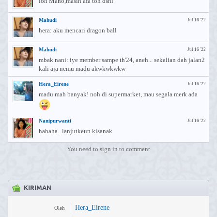
loh Maho,masih afa toh dsni
Mahudi
Jul 16 '22
hera: aku mencari dragon ball
Mahudi
Jul 16 '22
mbak nani: iye member sampe th'24, aneh... sekalian dah jalan2
kali aja nemu madu akwkwkwkw
Hera_Eirene
Jul 16 '22
madu mah banyak! noh di supermarket, mau segala merk ada
Nanipurwanti
Jul 16 '22
hahaha...lanjutkeun kisanak
You need to sign in to comment
KIRIMAN
Hera_Eirene
Oleh