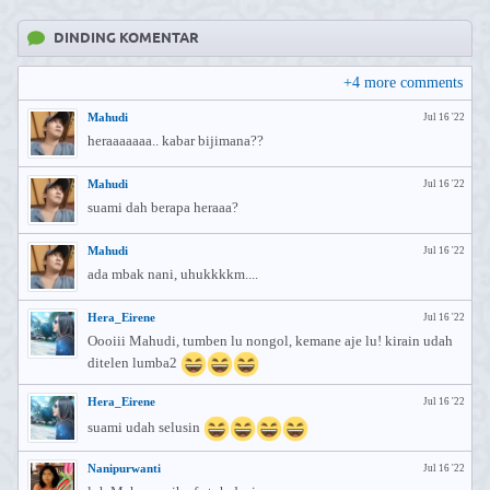
DINDING KOMENTAR
+
4
more comments
Mahudi
Jul 16 '22
heraaaaaaa.. kabar bijimana??
Mahudi
Jul 16 '22
suami dah berapa heraaa?
Mahudi
Jul 16 '22
ada mbak nani, uhukkkkm....
Hera_Eirene
Jul 16 '22
Oooiii Mahudi, tumben lu nongol, kemane aje lu! kirain udah
ditelen lumba2
Hera_Eirene
Jul 16 '22
suami udah selusin
Nanipurwanti
Jul 16 '22