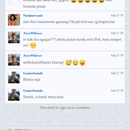
beranak pinak
Nanipurwanti
Aug 11 '20
mas Ario barunturun gunung Chi,jdi kelewat yg begitu2an
AryoWibowo
Aug 11 '20
et dah dia ngegas??? sibuk jualan kerak telor Pok, baru sempet
ini!
AryoWibowo
Aug 12 '20
arifbekasi@hantu blaong!
Ganterbaindo
Aug 12 '20
Blokir saja
Ganterbaindo
Aug 13 '20
Nenek_colmek menyukai
You need to sign in to comment