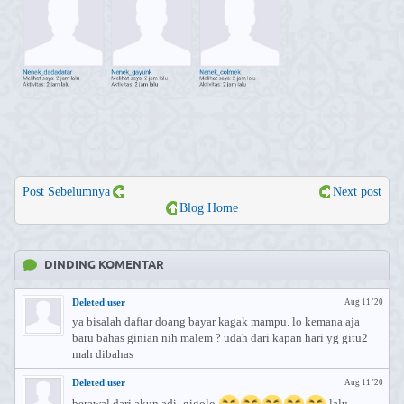
Post Sebelumnya
Next post
Blog Home
DINDING KOMENTAR
Deleted user
Aug 11 '20
ya bisalah daftar doang bayar kagak mampu. lo kemana aja
baru bahas ginian nih malem ? udah dari kapan hari yg gitu2
mah dibahas
Deleted user
Aug 11 '20
berawal dari akun adi_gigolo
lalu