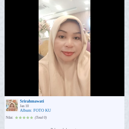
Srirahmawati
Jan 10
Album: FOTO KU
Nilai:
(Total 0)