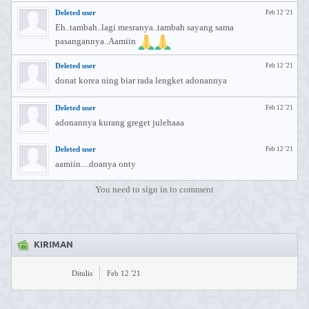
Deleted user
Feb 12 '21
Eh..tambah..lagi mesranya..tambah sayang sama
pasangannya..Aamiin
Deleted user
Feb 12 '21
donat korea ning biar rada lengket adonannya
Deleted user
Feb 12 '21
adonannya kurang greget julehaaa
Deleted user
Feb 12 '21
aamiin....doanya onty
You need to sign in to comment
KIRIMAN
Ditulis
Feb 12 '21