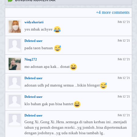
+
4
more comments
widyahariati
Feb 12 '21
yes mbak achyee
Deleted user
Feb 12 '21
pada taon baruan
Ning272
Feb 12 '21
mo adonan apa kak... donat
Deleted user
Feb 12 '21
adonan udh pd mateng semua ...bikin blenger
Deleted user
Feb 12 '21
klo bahan gak pas bisa bantet
Deleted user
Feb 12 '21
Gong Xi..Gong Xi..Hera..semoga di tahun kerbau ini...menjadi
tahun yg penuh dengan rezeki...yg jomloh..bisa dipertemukan
dengan jodohnya...yg uda nikah bisa tambah lg..