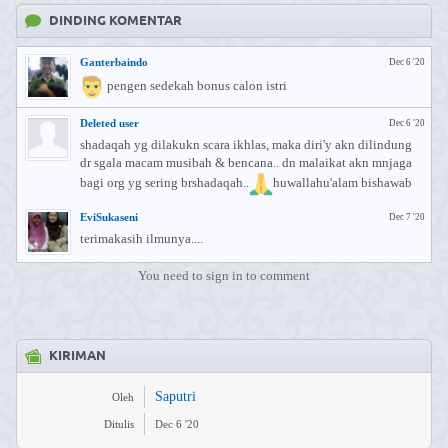
DINDING KOMENTAR
Ganterbaindo
Dec 6 '20
pengen sedekah bonus calon istri
Deleted user
Dec 6 '20
shadaqah yg dilakukn scara ikhlas, maka diri'y akn dilindung
dr sgala macam musibah & bencana.. dn malaikat akn mnjaga
bagi org yg sering brshadaqah..
huwallahu'alam bishawab
EviSukaseni
Dec 7 '20
terimakasih ilmunya....
You need to sign in to comment
KIRIMAN
Saputri
Oleh
Ditulis
Dec 6 '20