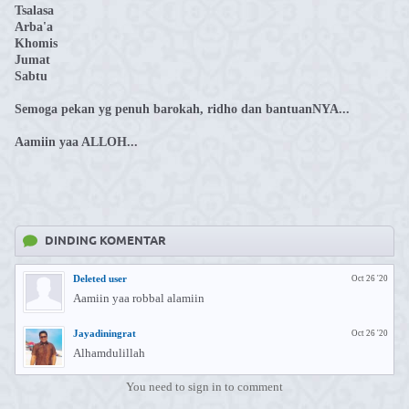
Tsalasa
Arba'a
Khomis
Jumat
Sabtu
Semoga pekan yg penuh barokah, ridho dan bantuanNYA...
Aamiin yaa ALLOH...
DINDING KOMENTAR
Deleted user
Oct 26 '20
Aamiin yaa robbal alamiin
Jayadiningrat
Oct 26 '20
Alhamdulillah
You need to sign in to comment