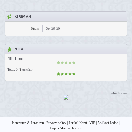
KIRIMAN
Ditulis
Oct 26 '20
NILAI
Nilai kamu:
Total:
5
(
1
penilai)
advertisement
Ketentuan & Peraturan
|
Privacy policy
|
Perihal Kami
|
VIP
|
Aplikasi Jodoh
|
Hapus Akun - Deletion