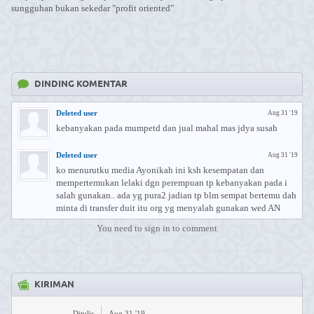
sungguhan bukan sekedar "profit oriented"
DINDING KOMENTAR
Deleted user
Aug 31 '19
kebanyakan pada mumpetd dan jual mahal mas jdya susah
Deleted user
Aug 31 '19
ko menurutku media Ayonikah ini ksh kesempatan dan
mempertemukan lelaki dgn perempuan tp kebanyakan pada i
salah gunakan.. ada yg pura2 jadian tp blm sempat bertemu dah
minta di transfer duit itu org yg menyalah gunakan wed AN
You need to sign in to comment
KIRIMAN
Ditulis
Aug 31 '19