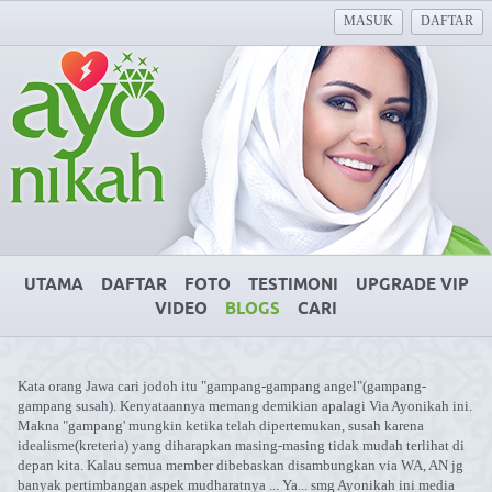
MASUK
DAFTAR
UTAMA
DAFTAR
FOTO
TESTIMONI
UPGRADE VIP
VIDEO
BLOGS
CARI
Kata orang Jawa cari jodoh itu "gampang-gampang angel"(gampang-
gampang susah). Kenyataannya memang demikian apalagi Via Ayonikah ini.
Makna "gampang' mungkin ketika telah dipertemukan, susah karena
idealisme(kreteria) yang diharapkan masing-masing tidak mudah terlihat di
depan kita. Kalau semua member dibebaskan disambungkan via WA, AN jg
banyak pertimbangan aspek mudharatnya ... Ya... smg Ayonikah ini media