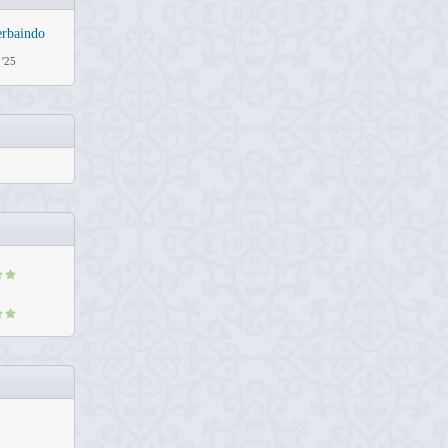
erbaindo
 '25