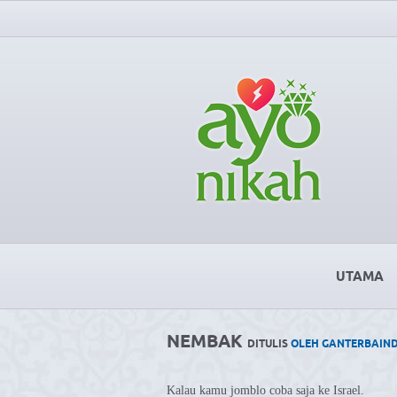
UTAMA
NEMBAK
DITULIS
OLEH GANTERBAIN
Kalau kamu jomblo coba saja ke Israel.