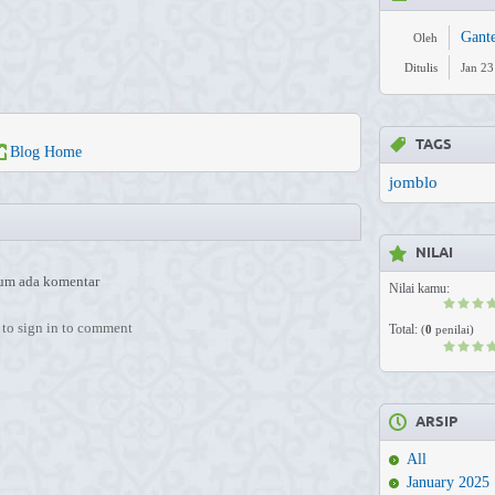
Gant
Oleh
Ditulis
Jan 23
TAGS
Blog Home
jomblo
NILAI
um ada komentar
Nilai kamu:
to sign in to comment
Total:
(
0
penilai)
ARSIP
All
January 2025