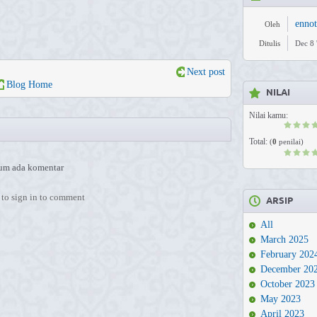
enno
Oleh
Ditulis
Dec 8 
Next post
Blog Home
NILAI
Nilai kamu:
Total:
(
0
penilai)
um ada komentar
to sign in to comment
ARSIP
All
March 2025
February 202
December 20
October 2023
May 2023
April 2023