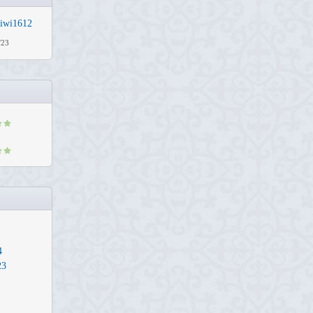
tiwi1612
'23
4
23