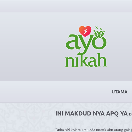
UTAMA
INI MAKDUD NYA APQ YA
D
Buka AN kok tau tau ada masuk aku orang gak je