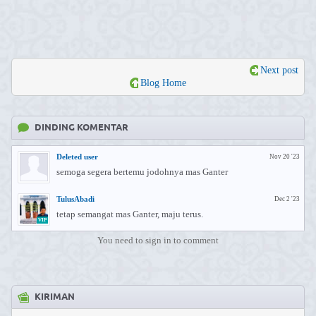
Next post
Blog Home
DINDING KOMENTAR
Deleted user
Nov 20 '23
semoga segera bertemu jodohnya mas Ganter
TulusAbadi
Dec 2 '23
tetap semangat mas Ganter, maju terus.
VIP
You need to sign in to comment
KIRIMAN