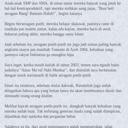
Anak-anak SMP dan SMA, di umur-umur mereka banyak yang jatuh ke
hal-hal kontraproduktif, tapi mereka sisihkan uang jajan, "Buat beli
seragam Bang! Bantuin Habib!", begitu katanya
Begitu berseragam putih, mereka belajar shalawat, pastinya rame di
mushala pas malem jumat, kalau ada kajian, mereka baris di awal,
bubaran paling akhir, mereka bangga sama Islam
Jauh sebelum itu, seragam putih-putih ini juga jadi ormas paling banyak
angkatin mayat pas musibah Tsunami di Aceh 2004, kebaikan yang
pastinya rakyat Indonesia ga mungkin lupa
Saya inget, ketika masih kuliah di tahun 2003, temen saya ngasih buku
judulnya "Amar Ma'ruf Nahi Munkar", dan disitulah saya berkenalan
dengan sosok karismatik di balik seragam putih-putih
Islam itu istimewa, sebelum mulai dakwah, Rasulullah juga sudah
diingatkan bahwa apa yang beliau bawa itu akan membuatnya diusir dan
dimusuhi orang-orang dzalim
Melihat kiprah seragam putih-putih ini, alangkah banyak kebaikan yang
mereka sudah buat. Tak terhitung generasi muda yang sudah diinspirasi,
dijauhkan dari narkoba dan pergaulan bebas
Salahnya ya itu, dari awal pimpinannya sudah menggariskan, jalan