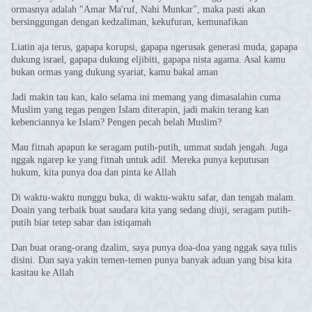
ormasnya adalah "Amar Ma'ruf, Nahi Munkar", maka pasti akan
bersinggungan dengan kedzaliman, kekufuran, kemunafikan
Liatin aja terus, gapapa korupsi, gapapa ngerusak generasi muda, gapapa
dukung israel, gapapa dukung eljibiti, gapapa nista agama. Asal kamu
bukan ormas yang dukung syariat, kamu bakal aman
Jadi makin tau kan, kalo selama ini memang yang dimasalahin cuma
Muslim yang tegas pengen Islam diterapin, jadi makin terang kan
kebenciannya ke Islam? Pengen pecah belah Muslim?
Mau fitnah apapun ke seragam putih-putih, ummat sudah jengah. Juga
nggak ngarep ke yang fitnah untuk adil. Mereka punya keputusan
hukum, kita punya doa dan pinta ke Allah
Di waktu-waktu nunggu buka, di waktu-waktu safar, dan tengah malam.
Doain yang terbaik buat saudara kita yang sedang diuji, seragam putih-
putih biar tetep sabar dan istiqamah
Dan buat orang-orang dzalim, saya punya doa-doa yang nggak saya tulis
disini. Dan saya yakin temen-temen punya banyak aduan yang bisa kita
kasitau ke Allah