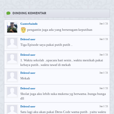
DINDING KOMENTAR
Ganterbaindo
Jan 1 '21
pengantin juga ada yang berseragam keputihan
Deleted user
Jan 1 '21
Tiga Episode saya pakai putih putih ..
Deleted user
Jan 1 '21
1. Waktu sekolah ..upacara hari senin...waktu menikah pakai
kebaya putih...waktu tawaf di mekah
Deleted user
Jan 1 '21
Mekah
Deleted user
Jan 1 '21
Sholat juga aku lebih suka mukena yg berwarna..bunga bunga
dll
Deleted user
Jan 1 '21
Satu lagi aku akan pakai Dress Code warna putih ..yaitu waktu