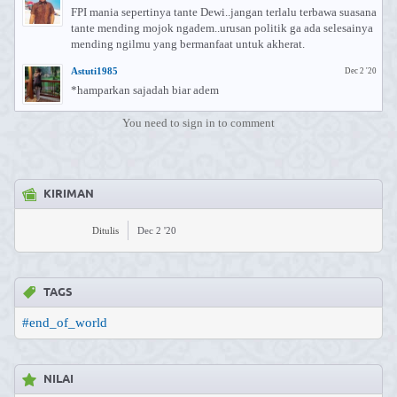
FPI mania sepertinya tante Dewi..jangan terlalu terbawa suasana
tante mending mojok ngadem..urusan politik ga ada selesainya
mending ngilmu yang bermanfaat untuk akherat.
Astuti1985
Dec 2 '20
*hamparkan sajadah biar adem
You need to sign in to comment
KIRIMAN
Ditulis
Dec 2 '20
TAGS
#end_of_world
NILAI