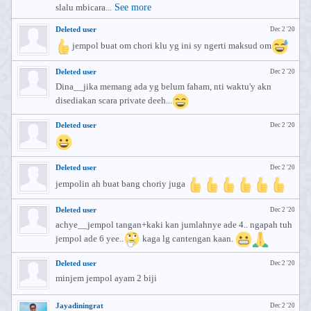
slalu mbicara...
See more
Deleted user
Dec 2 '20
jempol buat om chori klu yg ini sy ngerti maksud om
Deleted user
Dec 2 '20
Dina__jika memang ada yg belum faham, nti waktu'y akn
disediakan scara private deeh...
Deleted user
Dec 2 '20
Deleted user
Dec 2 '20
jempolin ah buat bang choriy juga
Deleted user
Dec 2 '20
achye__jempol tangan+kaki kan jumlahnye ade 4.. ngapah tuh
jempol ade 6 yee..
kaga lg cantengan kaan.
Deleted user
Dec 2 '20
minjem jempol ayam 2 biji
Jayadiningrat
Dec 2 '20