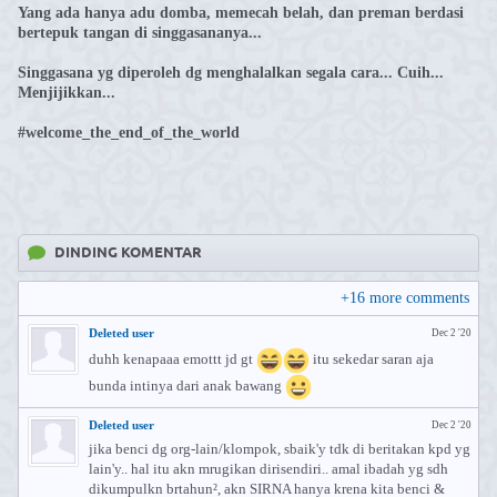
Yang ada hanya adu domba, memecah belah, dan preman berdasi
bertepuk tangan di singgasananya...
Singgasana yg diperoleh dg menghalalkan segala cara... Cuih...
Menjijikkan...
#welcome_the_end_of_the_world
DINDING KOMENTAR
+
16
more comments
Deleted user
Dec 2 '20
duhh kenapaaa emottt jd gt
itu sekedar saran aja
bunda intinya dari anak bawang
Deleted user
Dec 2 '20
jika benci dg org-lain/klompok, sbaik'y tdk di beritakan kpd yg
lain'y.. hal itu akn mrugikan dirisendiri.. amal ibadah yg sdh
dikumpulkn brtahun², akn SIRNA hanya krena kita benci &