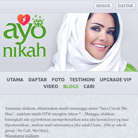
MASUK
DAFTAR
UTAMA
DAFTAR
FOTO
TESTIMONI
UPGRADE VIP
VIDEO
BLOGS
CARI
Assalamu alaikum, dikarenakan masih menunggu status "Saya Cocok Dia
Mau"..,maklum masih OTW mungkin faktor *.., Mangga, silahkan
barangkali ada yg berkenan memperkenalkan atau ada kawan2nya yg mau
diperkenalkan., mohon maaf sebelumnya jika salah2 kata.., (Wa sy ada di
group | No Call, Wa Only)...
Wassalamu'alaikum.