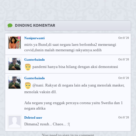
DINDING KOMENTAR
Nanipurwanti
Oct 8 '20
miris ya Bund,di saat negara laen berlomba2 memerangi
covid,dsnin malah memeramgi rakyatnya.sedih
Ganterbaindo
Oct 8 '20
pandemi hanya bisa hilang dengan aksi demonstrasi
Ganterbaindo
Oct 8 '20
@nani. ⁣Rakyat di negara lain ada yang menolak masker,
menolak vaksin dll.
Ada negara yang enggak percaya corona yaitu Swedia dan 1
negara afrika
Deleted user
Oct 8 '20
Dimana2 rusuh... Chaos... :'(
You need to sign in to comment