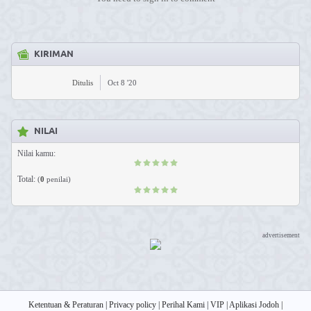
KIRIMAN
Ditulis
Oct 8 '20
NILAI
Nilai kamu:
Total:
(
0
penilai)
advertisement
Ketentuan & Peraturan
|
Privacy policy
|
Perihal Kami
|
VIP
|
Aplikasi Jodoh
|