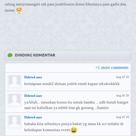
saling menyemangati utk para jomblowers disini khusunya para gadis dan
moms
DINDING KOMENTAR
+
1
more comments
Deleted user
Aug 10 '20
ketimpaan rusuh2 duluan jodoh entah kapan wkwkwkkkk
Deleted user
Aug 10 '20
yaAllah... turunkan bonus itu untuk hamba ... udh butuh banget
saat ini kabulkan ya rabbb biar gk gersang ..Aamiin
Deleted user
Aug 10 '20
hahaha kita sebtulnya punya bakat yg smaa kk scr terlahir dr
kehidupan komonitas event