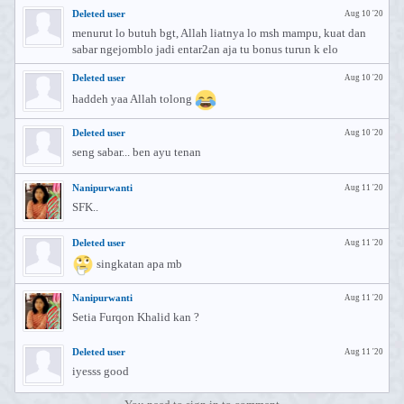
Deleted user
Aug 10 '20
menurut lo butuh bgt, Allah liatnya lo msh mampu, kuat dan
sabar ngejomblo jadi entar2an aja tu bonus turun k elo
Deleted user
Aug 10 '20
haddeh yaa Allah tolong
Deleted user
Aug 10 '20
seng sabar... ben ayu tenan
Nanipurwanti
Aug 11 '20
SFK..
Deleted user
Aug 11 '20
singkatan apa mb
Nanipurwanti
Aug 11 '20
Setia Furqon Khalid kan ?
Deleted user
Aug 11 '20
iyesss good