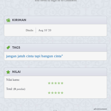
You need to sign in to comment
KIRIMAN
Ditulis
Aug 10 '20
TAGS
jangan jatuh cinta tapi bangun cinta"
NILAI
Nilai kamu:
Total:
(
0
penilai)
advertisement