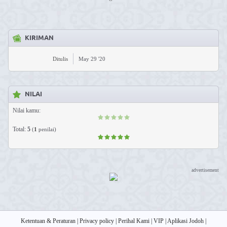
KIRIMAN
Ditulis
May 29 '20
NILAI
Nilai kamu:
Total:
5
(
1
penilai)
advertisement
Ketentuan & Peraturan
|
Privacy policy
|
Perihal Kami
|
VIP
|
Aplikasi Jodoh
|