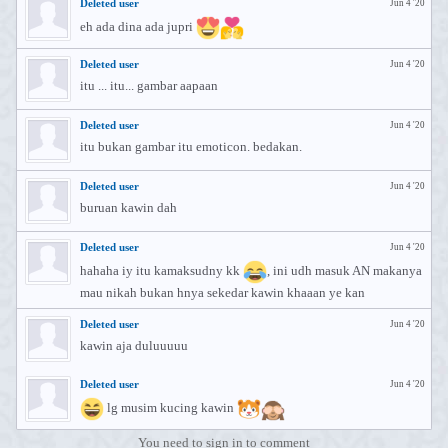
Deleted user
Jun 4 '20
eh ada dina ada jupri
Deleted user
Jun 4 '20
itu ... itu... gambar aapaan
Deleted user
Jun 4 '20
itu bukan gambar itu emoticon. bedakan.
Deleted user
Jun 4 '20
buruan kawin dah
Deleted user
Jun 4 '20
hahaha iy itu kamaksudny kk
, ini udh masuk AN makanya
mau nikah bukan hnya sekedar kawin khaaan ye kan
Deleted user
Jun 4 '20
kawin aja duluuuuu
Deleted user
Jun 4 '20
lg musim kucing kawin
You need to sign in to comment