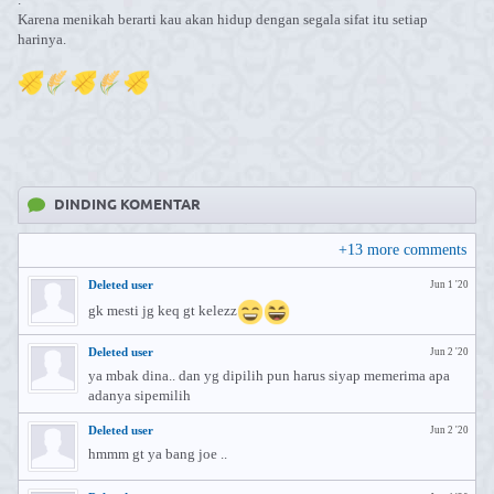
Karena menikah berarti kau akan hidup dengan segala sifat itu setiap
harinya.
DINDING KOMENTAR
+
13
more comments
Deleted user
Jun 1 '20
gk mesti jg keq gt kelezz
Deleted user
Jun 2 '20
ya mbak dina.. dan yg dipilih pun harus siyap memerima apa
adanya sipemilih
Deleted user
Jun 2 '20
hmmm gt ya bang joe ..