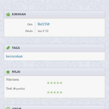
KIRIMAN
Ref2358
Oleh
Ditulis
Apr 8 '20
TAGS
kecocokan
NILAI
Nilai kamu:
Total:
(
0
penilai)