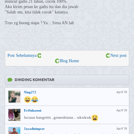
muncul gadis 21 tahun, cocok 100%.
Aku kirim pesan ke gadis itu dan dia jawab :
"Salah om, kita tidak cocok" katanya.
Trus yg boong siapa ? Ya... Situs AN lah
Post Sebelumnya
Next post
Blog Home
DINDING KOMENTAR
Ning272
Apr 8 '20
EviSukaseni
Apr 8 '20
lucuuu bangetttt...gemeshinnn... wkwkwk
Jayadiningrat
Apr 8 '20