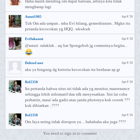
Haha masih mending om dapat balesan, artinya kita tidak
mengharap lagi
Astuti1985
Apr 8 '20
Tuh Om ada umpan.. mba Evi bilang, gemeshinnnn.. Mgkn itu
petanda kecocokan yg HQQ.. wkwkwk
EviSukaseni
Apr 9 '20
@astuti: ndaklah... aq liat Spongebob jg comentnya begitu...
Deleted user
Apr 9 '20
aku ya bingung dg kreteria kecocokan itu berdasar ap gt
Ref2358
Apr 9 '20
Itu pertanda bahwa situs ini tidak ada yg monitor, mantenance
sehingga lebih informatif dan tdk menyesatkan. Sisi lai coba
perhatiin, masa' ada gadis atau janda photonya kok cowok ???
kok dibiarkan ..????
Ref2358
Apr 9 '20
Om Jaya sering tidak direspon ya.... hahahaha aku juga ????
You need to sign in to comment