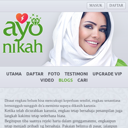
MASUK
DAFTAR
UTAMA
DAFTAR
FOTO
TESTIMONI
UPGRADE VIP
VIDEO
BLOGS
CARI
Disaat engkau belum bisa mencukupi keperluan sendiri, engkau senantiasa
bersungguh-sungguh do'a meminta supaya dikasih karunia.
Ketika telah dicurahkan karunia, engkau tetap bersahaja penampilan juga
langkah kakimu tetap sederhana biasa.
Begitupun tiba saatnya rejeki harta dalam genggamanmu, engkaupun
tetap menjadi pribadi yg bersahaja. Pakaian belinya di pasar, jalanpun