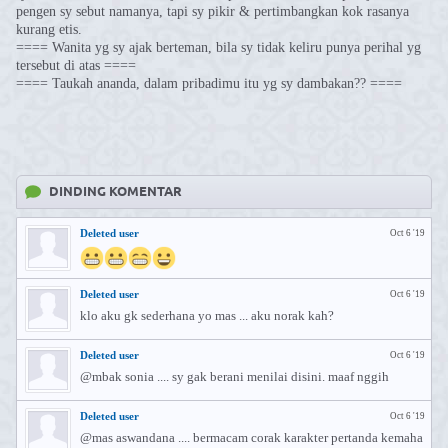
pengen sy sebut namanya, tapi sy pikir & pertimbangkan kok rasanya
kurang etis.
==== Wanita yg sy ajak berteman, bila sy tidak keliru punya perihal yg
tersebut di atas ====
==== Taukah ananda, dalam pribadimu itu yg sy dambakan?? ====
DINDING KOMENTAR
Deleted user
Oct 6 '19
Deleted user
Oct 6 '19
klo aku gk sederhana yo mas ... aku norak kah?
Deleted user
Oct 6 '19
@mbak sonia .... sy gak berani menilai disini. maaf nggih
Deleted user
Oct 6 '19
@mas aswandana .... bermacam corak karakter pertanda kemaha