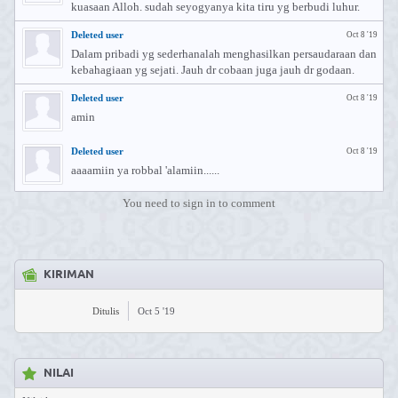
kuasaan Alloh. sudah seyogyanya kita tiru yg berbudi luhur.
Deleted user
Oct 8 '19
Dalam pribadi yg sederhanalah menghasilkan persaudaraan dan
kebahagiaan yg sejati. Jauh dr cobaan juga jauh dr godaan.
Deleted user
Oct 8 '19
amin
Deleted user
Oct 8 '19
aaaamiin ya robbal 'alamiin......
You need to sign in to comment
KIRIMAN
Ditulis
Oct 5 '19
NILAI