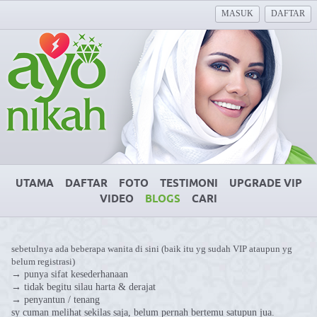
MASUK
DAFTAR
UTAMA
DAFTAR
FOTO
TESTIMONI
UPGRADE VIP
VIDEO
BLOGS
CARI
sebetulnya ada beberapa wanita di sini (baik itu yg sudah VIP ataupun yg
belum registrasi)
→ punya sifat kesederhanaan
→ tidak begitu silau harta & derajat
→ penyantun / tenang
sy cuman melihat sekilas saja, belum pernah bertemu satupun jua.