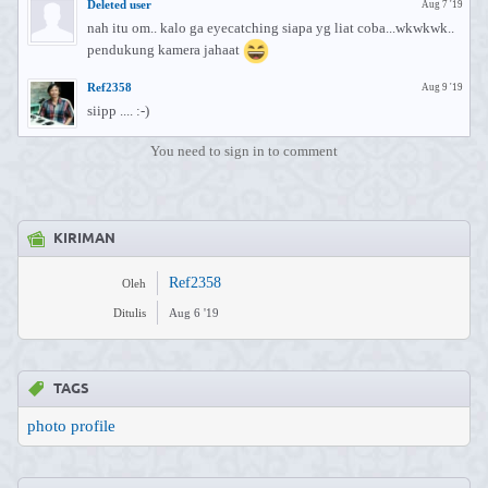
Deleted user
Aug 7 '19
nah itu om.. kalo ga eyecatching siapa yg liat coba...wkwkwk..
pendukung kamera jahaat
Ref2358
Aug 9 '19
siipp .... :-)
You need to sign in to comment
KIRIMAN
Ref2358
Oleh
Ditulis
Aug 6 '19
TAGS
photo profile