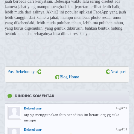
jauh berbeda dari kenyataan. Beberapa waktu lalu sering disebut ada
kamera jahat yang mampu menghasilkan jepretan terlihat lebih baik,
lebih muda dari aslinya. Akhir2 ini populer aplikasi FaceApp yang jauh
lebih canggih dari kamera jahat, mampu membuat photo sesuai umur
yang dikehendaki, lebih muda puluhan tahun, lebih tua puluhan tahun,
yang kurus digemukin, yang gemuk dikurusin, bahkan bentuk hidung,
bentuk mata dan sebagainya bisa dibuat sesukanya.
Post Sebelumnya
Next post
Blog Home
DINDING KOMENTAR
Deleted user
Aug 6 '19
org yg menggunakan foto ber editan itu berarti org yg suka
menipu
Deleted user
Aug 6 '19