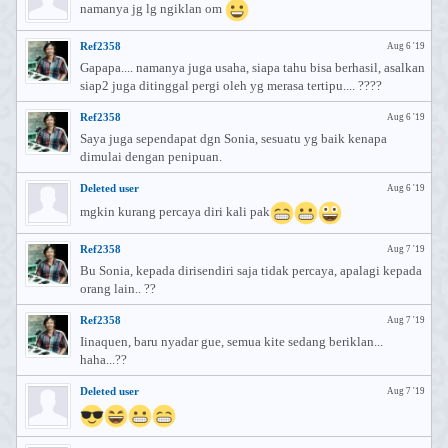
namanya jg lg ngiklan om
Ref2358
Aug 6 '19
Gapapa.... namanya juga usaha, siapa tahu bisa berhasil, asalkan
siap2 juga ditinggal pergi oleh yg merasa tertipu.... ????
Ref2358
Aug 6 '19
Saya juga sependapat dgn Sonia, sesuatu yg baik kenapa
dimulai dengan penipuan.
Deleted user
Aug 6 '19
mgkin kurang percaya diri kali pak
Ref2358
Aug 7 '19
Bu Sonia, kepada dirisendiri saja tidak percaya, apalagi kepada
orang lain.. ??
Ref2358
Aug 7 '19
Iinaquen, baru nyadar gue, semua kite sedang beriklan...
haha...??
Deleted user
Aug 7 '19