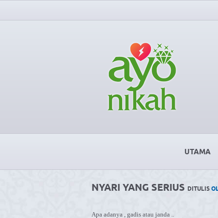
UTAMA
NYARI YANG SERIUS
DITULIS
OL
Apa adanya , gadis atau janda ..