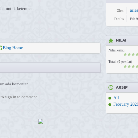
ah untuk ketemuan..
aries
Oleh
Ditulis
Feb 9
NILAI
Blog Home
Nilai kamu:
Total:
(
0
penilai)
um ada komentar
ARSIP
to sign in to comment
All
February 202