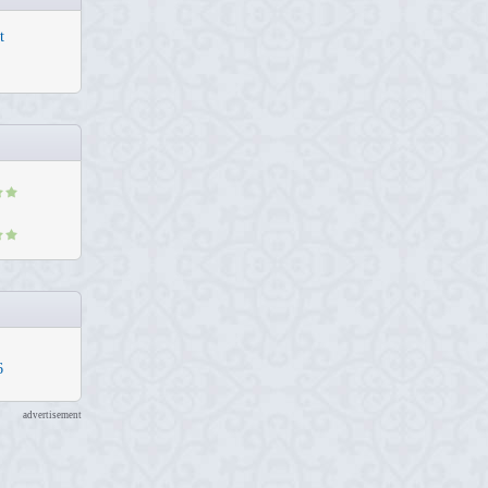
t
6
advertisement