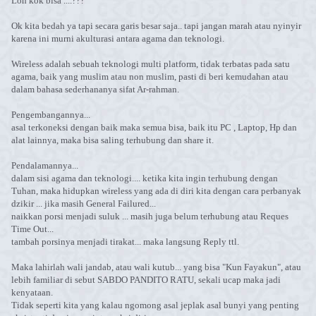
Loh kok bisa ....???
Ok kita bedah ya tapi secara garis besar saja.. tapi jangan marah atau nyinyir
karena ini murni akulturasi antara agama dan teknologi.
Wireless adalah sebuah teknologi multi platform, tidak terbatas pada satu
agama, baik yang muslim atau non muslim, pasti di beri kemudahan atau
dalam bahasa sederhananya sifat Ar-rahman.
Pengembangannya...
asal terkoneksi dengan baik maka semua bisa, baik itu PC , Laptop, Hp dan
alat lainnya, maka bisa saling terhubung dan share it.
Pendalamannya...
dalam sisi agama dan teknologi.... ketika kita ingin terhubung dengan
Tuhan, maka hidupkan wireless yang ada di diri kita dengan cara perbanyak
dzikir ... jika masih General Failured...
naikkan porsi menjadi suluk ... masih juga belum terhubung atau Reques
Time Out...
tambah porsinya menjadi tirakat... maka langsung Reply ttl.
Maka lahirlah wali jandab, atau wali kutub... yang bisa "Kun Fayakun", atau
lebih familiar di sebut SABDO PANDITO RATU, sekali ucap maka jadi
kenyataan.
Tidak seperti kita yang kalau ngomong asal jeplak asal bunyi yang penting