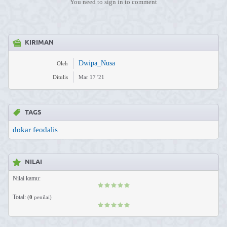
You need to sign in to comment
KIRIMAN
Dwipa_Nusa
Oleh
Ditulis
Mar 17 '21
TAGS
dokar feodalis
NILAI
Nilai kamu:
Total:
(
0
penilai)