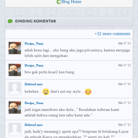
Blog Home
DINDING KOMENTAR
+
32
more comments
Dwipa_Nusa
Mar 17 '21
aduh kena lagi... oke bang aku jaga privasinya, karena menjaga
lebih sulit dari mengobati
Dwipa_Nusa
Mar 17 '21
btw gak perlu koar2 kan bang
Deleted user
Mar 17 '21
hehehee...
that's not my style...
Dwipa_Nusa
Mar 17 '21
jadi ingat manifesto aku dulu..." Kesalahan terbesar kami
adalah bahwa orang lain tahu kami ada."
Deleted user
Mar 17 '21
jadi, baik'y memang'y sperti apa?? berperan di belakang-Layar
dg sebuah Karya yg menakjubkan. ?? sperti itu kah ??