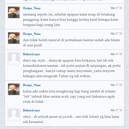
Dwipa_Nusa
Mar 17 '21
memang seperti itu, sehebat apapun kami tetap di belakang
panggung, kami hanya bisa bangga ketika hasil bertapa kami
berguna bagi orang lain
Dwipa_Nusa
Mar 17 '21
dan tidak boleh muncul di permukaan karena sudah ada hitam
di atas putih
Deleted user
Mar 17 '21
that's my style... sbanyak apapun kita berkarya, hal tsb utk
kemashlahatan-ummat.. tak perlu pujian & sanjungan, ak perlu
penghargaan.. hanya cukup suatu senyuman, yaitu senyum
bahagia atas anugerah Tuhan yg tak terkira..
Dwipa_Nusa
Mar 17 '21
kalau ada waktu kita nongkrong lagi bang sambil di temani
"teh" tubruk khas aroma aceh, tapi yang roti bakarnya agak
enak di lidah.
Deleted user
Mar 17 '21
okey... di wilyah pusat aj ya sob.. cari titik lokasi yg bisa lama
utk bersantai..