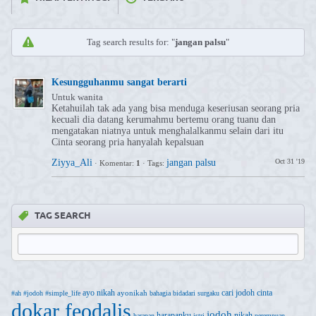
Tag search results for: "
jangan palsu
"
Kesungguhanmu sangat berarti
Untuk wanita
Ketahuilah tak ada yang bisa menduga keseriusan seorang pria
kecuali dia datang kerumahmu bertemu orang tuanu dan
mengatakan niatnya untuk menghalalkanmu selain dari itu
Cinta seorang pria hanyalah kepalsuan
Ziyya_Ali
jangan palsu
Oct 31 '19
·
Komentar:
1
·
Tags:
TAG SEARCH
ayo nikah
cari jodoh
cinta
ayonikah
#ah
#jodoh
#simple_life
bahagia
bidadari surgaku
dokar feodalis
jodoh
harapanku
nikah
harapan
istri
perempuan